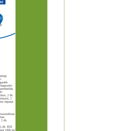
enlegi
ő-
agasabb
vhegesztési
zerelhetőek.
TD
ikus, 2 db.
rénnyel, 2
ot talpazat.
esszionálisan
lben
 2 db.
 2 db. RTE
kkal 1000 kg/