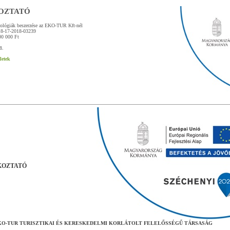
OZTATÓ
nológiák beszerzése az EKO-TUR Kft-nél
8-17-2018-03239
0 000 Ft
8.
letek
KOZTATÓ
O-TUR TURISZTIKAI ÉS KERESKEDELMI KORLÁTOLT FELELŐSSÉGŰ TÁRSASÁG