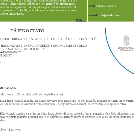
vezetésére, illetve a horganyzási utómunkálatokat is itt látja el a
rsaság. A termelőüzem építése mellett kisléptékű infrastruktúra-
Fax:
+36 82/ 598-910
eruházás is megvalósult. A projekt megvalósítása során eszközök
szerzésére is sor került, amelyek a technológia folyamat teljessé
teléhez szükségesek. ...
e-mail:
info@ekotur.hu
több ...
TÁJÉKOZTATÓ
O-TUR TURISZTIKAI ÉS KERESKEDELMI KORLÁTOLT FELELŐSSÉGŰ
 HASZNÁLATÁT, ENERGIAHATÉKONYSÁG NÖVELÉSÉT CÉLZÓ
EJLESZTÉS AZ EKO-TUR KFT-NÉL
4-19-2020-00692
75 000 FT
2.
EMUTATÁSA
th Lajos u. 108. sz. alatt található telephelyét érinti.
kialakítását foglalja magába, amelynek tervezett éves kapacitása 49 500 kWh/év. Emellett sor kerül az energeti
jére. Az újonnan kialakításra kerülő rendszer LED fényforrásokat használ, az üzemi területre optimalizálva.
ilágítótestek cseréjét, valamint az ehhez kapcsolódó villamos szerelést foglalja magába. Cseréjük szükséges, a m
magas energiafogyasztást produkálnak. A világítótestek jelentős részét az üzemben 250 W-os, az anyagtárolóban 
tében.
ítménye 44,95 kWp.