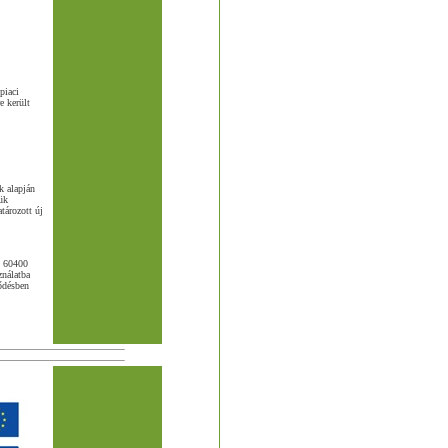
piaci
e került
k alapján
sük
tározott új
S 60400
ználatba
ződésben