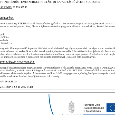
FT. PRECÍZIÓS FÉMESZERKEZET-GYÁRTÓI KAPACITÁSBŐVÍTÉSE SEGESDEN
ÖSSZEGE:
29 793 965 Ft
MUTATÁSA:
tervei szerint egy RTE456-S kettős hegesztőrobot gyártócella beszerzése szerepelt. A társaság beszerzési terveit a 
nban az eredeti projektcélok, illetve a fejlesztendő tevékenység nem változott. A módosított, később beszerzésr
 prés
körfűrész
rendezés
 berendezés
 megjelölt fémmegmunkáló kapacitás bővítését tették elehetővé egy olyan aspektusból, amelyre a piaci tendenciá
zott. A beszerzett eszközök az eredeti tervek szerint jelentős termelési kibocsátás-bővülést jelentettek, beszerzé
sához, illetve lehetővé teszik a további terjeszkedést mind hazai, mind az exportpiacon. A vállalkozás által megha
és minőségi kielégítése a módosított eszközlista beszerzésével jelentősen hatékonyabbá vált.
RTALMÁNAK BEMUTATÁSA:
 szereplő eszközbeszerzést megvalósította, a berendezéseket a vállalkozás használatba vette. Mind a Durma AD-
utomata körfűrész, a Magic Wave Job hegesztő berendezés, továbbá a TALIFT TPR 1100 sugárfúró berendezés has
az előzetesen elvárt eredményeket. A beszerzésre került eszközök megegyeznek a jelenleg hatályos támogatási szer
további módosítási kérelem benyújtására nem volt szükség
MA:
2018.10.25.
:
GINOP-1.2.2-16-2017-01438