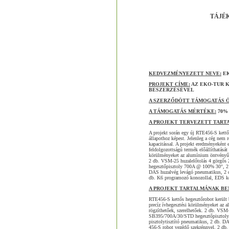
TÁJÉ
KEDVEZMÉNYEZETT NEVE:
EK
PROJEKT CÍME:
AZ EKO-TUR 
BESZERZÉSÉVEL
A SZERZŐDÖTT TÁMOGATÁS 
A TÁMOGATÁS MÉRTÉKE:
70%
A PROJEKT TERVEZETT TART
A projekt során egy új RTE456-S kettős h
állapothoz képest. Jelenleg a cég nem 
kapacitással. A projekt eredményeként e
feldolgozottságú termék előállíthatását
körülményeket az alumínium öntvényű fo
2 db. VSM-25 huzalelőtolás 4 görgős
hegesztőpisztoly 700A @ 100% 30°, 2
DAS huzalvég levágó pneumatikus, 2 d
db. K6 programozó konozollal, EDS kez
A PROJEKT TARTALMÁNAK BE
RTE456-S kettős hegesztőrobot került b
precíz ívhegesztési körülményeket az a
rögzíthetőek, szerelhetőek. 2 db. VS
SB395/700A/30/STD hegesztőpisztol
pisztolytisztító pneumatikus, 2 db. 
456-S robot vezérlő szekrénnyel, 2 db