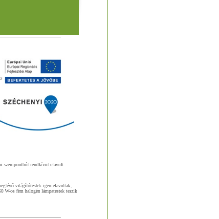
kai szempontból rendkívül elavult
eglévő világítótestek igen elavultak,
150 W-os fém halogén lámpatestek teszik