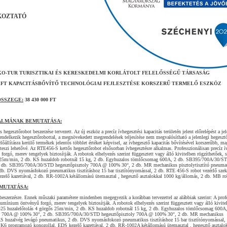
KOZTATÓ
O-TUR TURISZTIKAI ÉS KERESKEDELMI KORLÁTOLT FELELŐSSÉGŰ TÁRSASÁG
KFT KAPACITÁSBŐVÍTŐ TECHNOLÓGIAI FEJLESZTÉSE KORSZERŰ TERMELŐ ESZKÖZ
ÖSSZEGE:
38 430 000 FT
ALMÁNAK BEMUTATÁSA:
egesztőrobot beszerzése tervezett. Az új eszköz a precíz ívhegesztési kapacitás területén jelent előrelépést a jel
rendelkezik hegesztőrobottal, a megnövekedett megrendelések teljesítése nem megvalósítható a jelenlegi hegeszt
lőállításra kerülő termékek jelentős többlet értéket képvisel, az ívhegesztő kapacitás bővítésével korszerűbb, m
 teszi lehetővé. Az RTE456-S kettős hegesztőrobot elsősorban ívhegesztésre alkalmas. Professzionálisan precíz í
rgó, merev tengelyek biztosítják. A robotok elhelyezés szerint függesztett vagy álló kivitelben rögzíthetőek, s
 25m/min, 2 db. KS huzaldob robotnál 15 kg, 2 db. Egyhuzalos tömlőcsomag 600A, 2 db. SB395/700A/30/S
 db. SB395/700A/30/STD hegesztőpisztoly 700A @ 100% 30°, 2 db. MR mechanikus pisztolytisztító pneumat
b. DVS nyomásfokozó pneumatikus tisztításhoz 15 bar tisztítónyomással, 2 db. RTE 456-S robot vezérlő szek
elő kazettával, 2 db. RR-1002A kétállomású ütemasztal , hegesztő asztalokkal 1000 kg/állomás, 2 db. MB rob
MUTATÁSA:
eszerzésre. Ennek műszaki paramétere mindenben megegyezik a korábban tervezettel az alábbiak szerint: A prof
lumínium öntvényű forgó, merev tengelyek biztosítják. A robotok elhelyezés szerint függesztett vagy álló kivite
M-25 huzalelőtolás 4 görgős 25m/min, 2 db. KS huzaldob robotnál 15 kg, 2 db. Egyhuzalos tömlőcsomag 600A,
y 700A @ 100% 30°, 2 db. SB395/700A/30/STD hegesztőpisztoly 700A @ 100% 30°, 2 db. MR mechanikus
DAS huzalvég levágó pneumatikus, 2 db. DVS nyomásfokozó pneumatikus tisztításhoz 15 bar tisztítónyomással,
. K6 programozó konozollal, EDS kezelő kazettával, 2 db. RR-1002A kétállomású ütemasztal , hegesztő asztalo