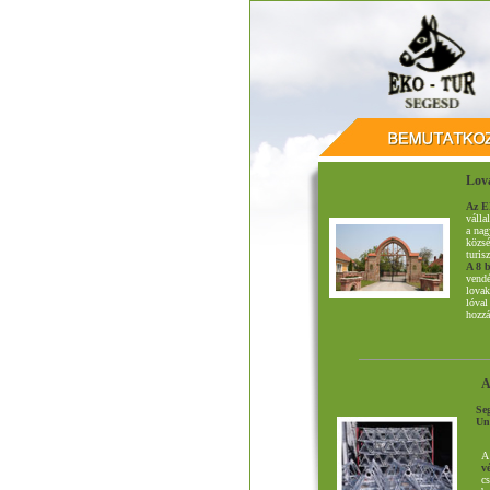
Lov
Az E
válla
a nag
közsé
turisz
A 8 b
vendé
lovak
lóval
hozzá
A
Se
Un
A
v
cs