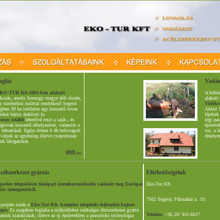
aglás
Vadás
KO-TUR Kft 2001-ben alakult
A böhön
lkozás, amely Somogy megye déli részén,
alakul
y történelmi múlttal rendelkező Segesd
Vidéke
gben 30 ha területen egy korszerű lovas
Akkor 1
tikai bázist alakított ki.
lépések
oxos istálló
lehetővé teszi a saját-, és
régi pa
glovak korszerű elhelyezését, valamint a
építette
 bértartását. Egész évben 6 db belovagolt
sor, a 
 várjuk az egyénileg illetve csoportosan
elhelyez
nk látogatókat.
több ...
célszerkezet gyártás
Elérhetőségeink
gesden településen fémipari üzemkorszerűsítés valósult meg Európai
Eko-Tur Kft.
iós támogatásból.
7562 Segesd, Pálmaház u. 10.
 projekt során a
Eko-Tur Kft. komplex telephely-fejlesztést hajtott
égre.
Ez magában foglalta a működéshez szükséges fémszerkezet gyártó
Telefon:
+36 20/ 931-6617
arnok kialakítását, illetve az új épületekben a porszórási technológia