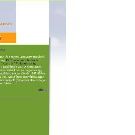
zat
yei és a segesdi apróvadas táraságból
t meg
1967 tavaszán a Kutas és
 "Kossuth" Vadásztársaság.
7 alapítótagja volt. A nehéz kedeti
 után Kutas-Cserben megvettek egy
rasztházat, melyet először 1985/86-ban
k újjá. Azóta újabb renoválásra került
létesítmény folyamatosan első osztályú
ést biztosít ...
több ...