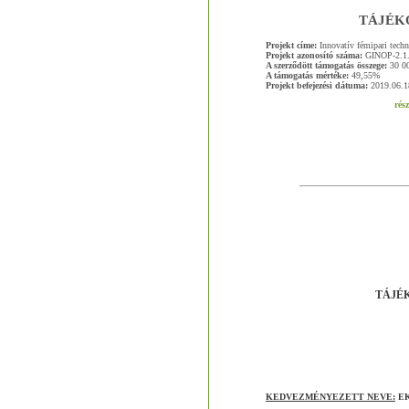
TÁJÉK
Projekt címe:
Innovatív fémipari tech
Projekt azonosító száma:
GINOP-2.1.
A szerződött támogatás összege:
30 00
A támogatás mértéke:
49,55%
Projekt befejezési dátuma:
2019.06.1
rész
TÁJÉ
KEDVEZMÉNYEZETT NEVE:
EK