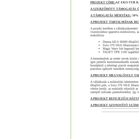
PROJEKT CÍME:
AZ EKO-TUR K
A SZERZŐDÖTT TÁMOGATÁS 
A TÁMOGATÁS MÉRTÉKE:
50%
A PROJEKT TARTALMÁNAK BE
A projekt kertében a vállalkozáseredeti 
viszonyokhoz igazodva módosította, azo
eszközlista:
Durma AD-S 60400 élhajlító
Sirio 370 SH-E félautomata 
Magic Wave Job hegesztő be
TALIFT TPR 1100 sugárfúró
A berendezések az eredet tervek között
igen jelentős keresletemelkedés mutatko
hozzájárult a jelenlegi piacok megtartá
piacokon igényelt termékek mennyiségi 
A PROJEKT MEGVALÓSULT TA
A vállalkozás a módosítási kérelemben
élhajlító prés, a Sirio 370 SH-E féla
vételre került, az eszközök teljesítik 
szereplő műszaki paraméterekkel, így 
A PROJEKT BEFEJEZÉSI DÁTU
A PROJEKT AZONOSÍTÓ SZÁMA