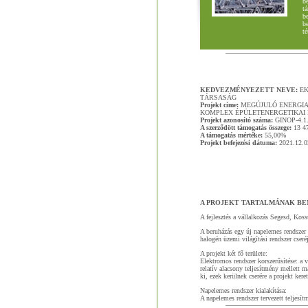
be
tá
b
be
té
KEDVEZMÉNYEZETT NEVE:
EK
TÁRSASÁG
Projekt címe:
MEGÚJULÓ ENERGIA
KOMPLEX ÉPÜLETENERGETIKAI F
Projekt azonosító száma:
GINOP-4.1.
A szerződött támogatás összege:
13 4
A támogatás mértéke:
55,00%
Projekt befejezési dátuma:
2021.12.0
A PROJEKT TARTALMÁNAK B
A fejlesztés a vállalkozás Segesd, Kossu
A beruházás egy új napelemes rendszer 
halogén üzemi világítási rendszer cseré
A projekt két fő területe:
Elektromos rendszer korszerűsítése: a v
relatív alacsony teljesítmény mellett 
ki, ezek kerülnek cserére a projekt kere
Napelemes rendszer kialakítása:
A napelemes rendszer tervezett teljes